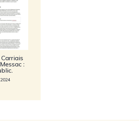
 Carriais
-Messac :
blic.
t 2024