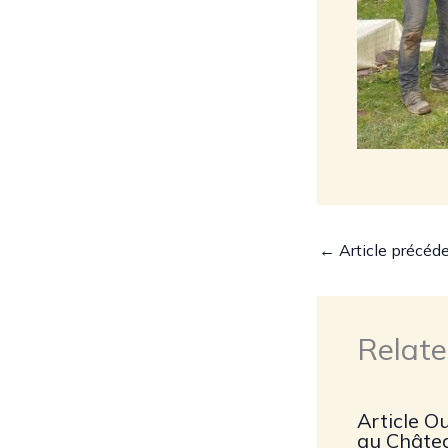
←
Article précéd
Relate
Article O
au Châte