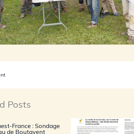
ent
d Posts
uest-France : Sondage
au de Boutavent