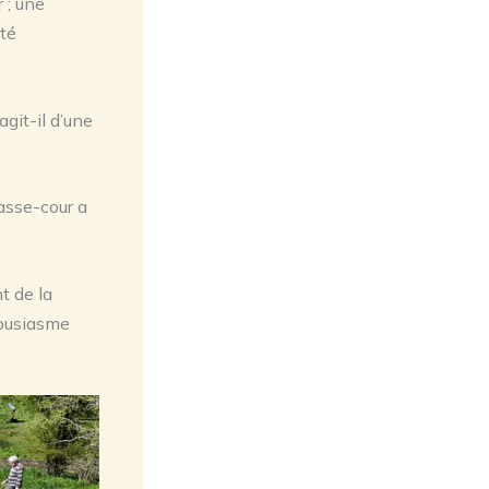
r ; une
été
git-il d’une
basse-cour a
t de la
housiasme