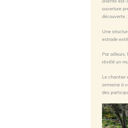
orienté est-o
ouverture pr
découverte ;
Une structur
estrade exté
Par ailleurs,
révélé un mu
Le chantier 
semaine à ve
des partici