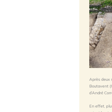
Après deux 
Boutavent (If
d’André Corr
En effet, pl