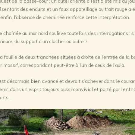
uest de la basse-cour ; un autel orienté à l’est a été mis au jou
ésentant des enduits et un faux appareillage au trait rouge a 
 enfin, l’absence de cheminée renforce cette interprétation.
e chaînée au mur nord soulève toutefois des interrogations : s’a
rieure, du support d’un clocher ou autre ?
 la fouille de deux tranchées situées à droite de l’entrée de la 
r massif, correspondant peut-être à l’un de ceux de l’aula.
est désormais bien avancé et devrait s’achever dans le couran
nir, dans un esprit toujours aussi convivial et porté par l’ent
pants…