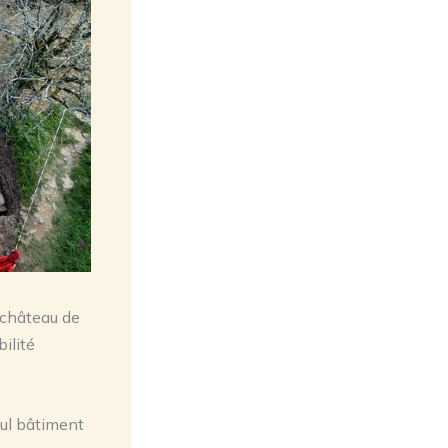
 château de
ilité
eul bâtiment