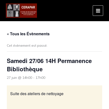
Aller
au
contenu
« Tous les Évènements
Cet évènement est passé.
Samedi 27/06 14H Permanence
Bibliothèque
27 juin @ 14h00
-
17h00
Suite des ateliers de nettoyage