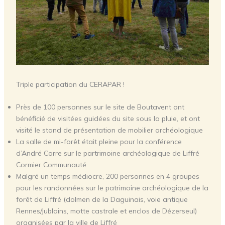
Triple participation du CERAPAR !
Près de 100 personnes sur le site de Boutavent ont
bénéficié de visitées guidées du site sous la pluie, et ont
visité le stand de présentation de mobilier archéologique
La salle de mi-forêt était pleine pour la conférence
d’André Corre sur le partrimoine archéologique de Liffré
Cormier Communauté
Malgré un temps médiocre, 200 personnes en 4 groupes
pour les randonnées sur le patrimoine archéologique de la
forêt de Liffré (dolmen de la Daguinais, voie antique
Rennes/Jublains, motte castrale et enclos de Dézerseul)
organisées par la ville de Liffré