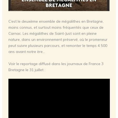
C’est le deuxième ensemble de mégalithes en Bretagne,
moins connus, et surtout moins fréquentés que ceux de
Carnac. Les mégalithes de Saint-Just sont en pleine
nature, dans un environnement préservé, où le promeneur
peut suivre plusieurs parcours, et remonter le temps 4 500
ans avant notre ère…
Voir le reportage diffusé dans les journaux de France 3
Bretagne le 31 juillet :